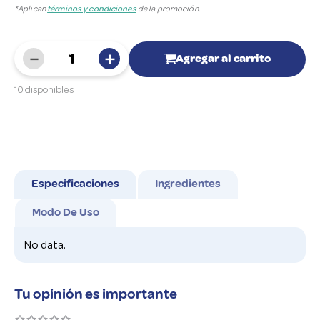
*Aplican
términos y condiciones
de la promoción.
－
＋
Agregar al carrito
10 disponibles
Especificaciones
Ingredientes
Modo De Uso
No data.
También te puede interesar
 %
-
20 %
-
21 %