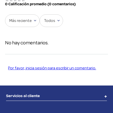
Haka
Haka
Ritual Días felices
Combo Melena de León
$
62
.
700
$
49
.
707
$
84
.
889
$
67
.
912
Agregar
Agregar
0 Calificación promedio
(0 comentarios)
Más reciente
Todos