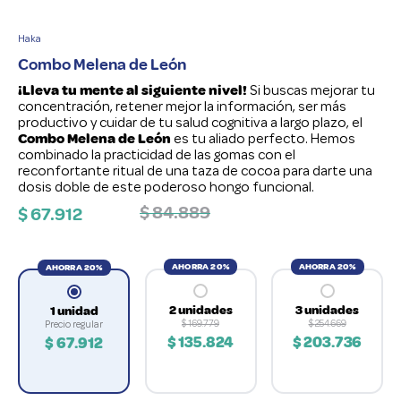
7
.
kids
Haka
8
.
multivitaminas
Combo Melena de León
9
.
biotina
¡Lleva tu mente al siguiente nivel!
Si buscas mejorar tu
10
.
vitaminas
concentración, retener mejor la información, ser más
productivo y cuidar de tu salud cognitiva a largo plazo, el
Combo Melena de León
es tu aliado perfecto. Hemos
combinado la practicidad de las gomas con el
reconfortante ritual de una taza de cocoa para darte una
dosis doble de este poderoso hongo funcional.
$
84
.
889
$
67
.
912
AHORRA 20%
AHORRA 20%
AHORRA 20%
2 unidades
3 unidades
1 unidad
$
169
.
779
$
254
.
669
Precio regular
$
135
.
824
$
203
.
736
$
67
.
912