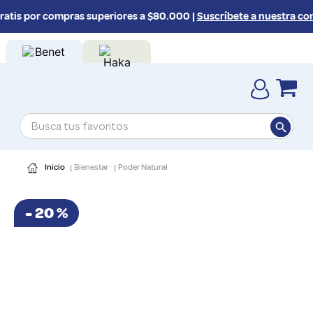
is por compras superiores a $80.000 |
Suscríbete a nuestra comu
Busca tus favoritos
TÉRMINOS MÁS BUSCADOS
Bienestar
Poder Natural
1
.
melena
2
.
colágeno
-
20 %
3
.
proteinas
4
.
omega 3
5
.
magnesio
6
.
proteina