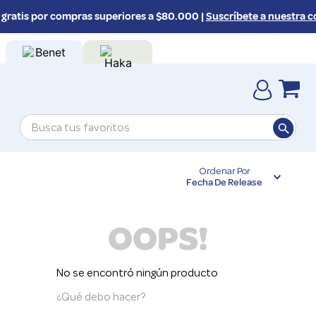
gratis por compras superiores a $80.000 |
Suscríbete a nuestra c
Busca tus favoritos
TÉRMINOS MÁS BUSCADOS
Ordenar Por
1
.
melena
Fecha De Release
2
.
colágeno
OOPS!
3
.
proteinas
4
.
omega 3
No se encontró ningún producto
5
.
magnesio
¿Qué debo hacer?
6
.
proteina