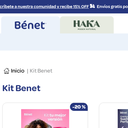
íbete a nuestra comunidad y recibe 15% OFF
Envíos gratis por 
TÉRMINOS MÁS
1
.
melena
2
.
colágeno
3
.
proteinas
Kit Benet
4
.
omega 3
5
.
magnesio
Kit Benet
6
.
proteina
7
.
kids
-
20 %
8
.
multivitamina
9
.
biotina