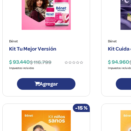
10
.
vitaminas
Bénet
Bénet
Kit Tu Mejor Versión
Kit Cuida
$
93
.
440
$
94
.
960
$
116
.
799
Agregar
-
15 %