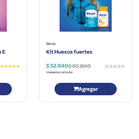
Bénet
a E
Kit Huesos fuertes
$
52
.
640
$
65
.
800
Agregar