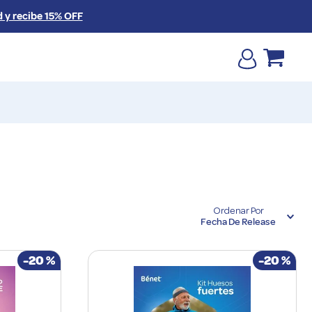
 recibe 15% OFF
Ordenar Por
Fecha De Release
-
20 %
-
20 %