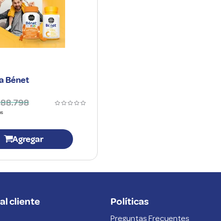
ia Bénet
88
.
798
Agregar
al cliente
Políticas
Preguntas Frecuentes