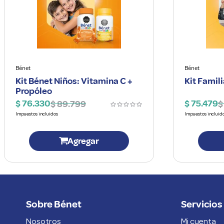
Bénet
Bénet
Kit Bénet Niños: Vitamina C +
Kit Famil
Propóleo
$
76
.
330
$
75
.
479
$
89
.
799
$
Agregar
Sobre Bénet
Servicios 
Nosotros
Mi cuenta