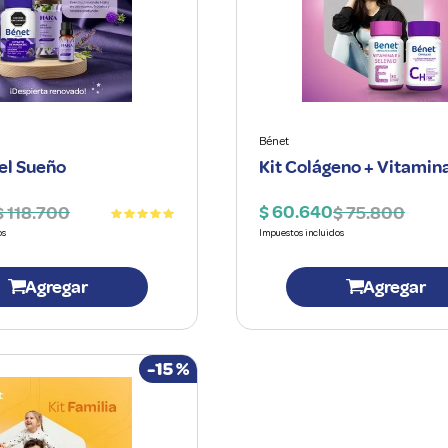
Bénet
 el Sueño
Kit Colágeno + Vitamin
$
60
.
640
$
118
.
700
$
75
.
800
Agregar
Agregar
-
15 %